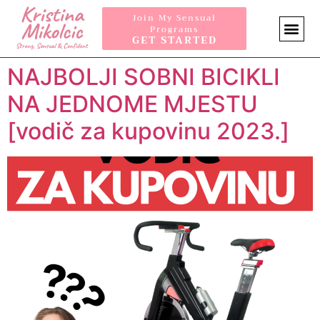
Join My Sensual
Programs
GET STARTED
SENSUA
NAJBOLJI SOBNI BICIKLI
NA JEDNOME MJESTU
[vodič za kupovinu 2023.]