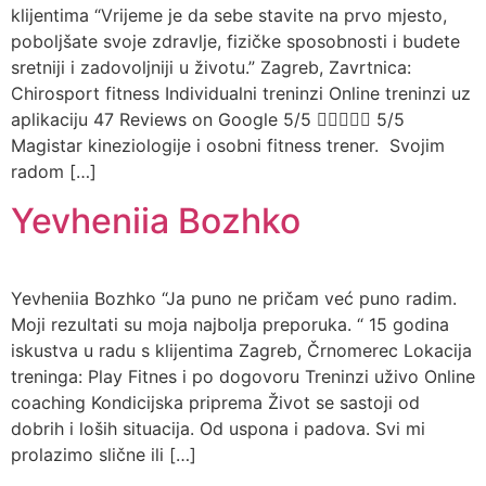
klijentima “Vrijeme je da sebe stavite na prvo mjesto,
poboljšate svoje zdravlje, fizičke sposobnosti i budete
sretniji i zadovoljniji u životu.” Zagreb, Zavrtnica:
Chirosport fitness Individualni treninzi Online treninzi uz
aplikaciju 47 Reviews on Google 5/5  5/5
Magistar kineziologije i osobni fitness trener. Svojim
radom […]
Yevheniia Bozhko
Yevheniia Bozhko “Ja puno ne pričam već puno radim.
Moji rezultati su moja najbolja preporuka. “ 15 godina
iskustva u radu s klijentima Zagreb, Črnomerec Lokacija
treninga: Play Fitnes i po dogovoru Treninzi uživo Online
coaching Kondicijska priprema Život se sastoji od
dobrih i loših situacija. Od uspona i padova. Svi mi
prolazimo slične ili […]