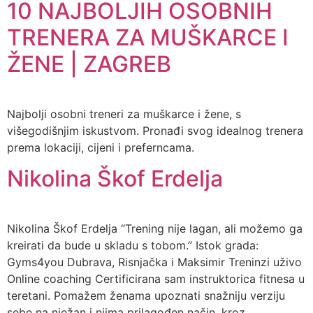
10 NAJBOLJIH OSOBNIH
TRENERA ZA MUŠKARCE I
ŽENE | ZAGREB
Najbolji osobni treneri za muškarce i žene, s
višegodišnjim iskustvom. Pronađi svog idealnog trenera
prema lokaciji, cijeni i preferncama.
Nikolina Škof Erdelja
Nikolina Škof Erdelja “Trening nije lagan, ali možemo ga
kreirati da bude u skladu s tobom.” Istok grada:
Gyms4you Dubrava, Risnjačka i Maksimir Treninzi uživo
Online coaching Certificirana sam instruktorica fitnesa u
teretani. Pomažem ženama upoznati snažniju verziju
sebe na nježan i njima prilagođen način, kroz