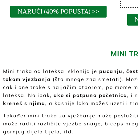
NARUČI (40% POPUSTA) >>
MINI T
Mini traka od lateksa, sklonija je
pucanju, čes
tokom vježbanja
(što mnoge zna smetati). Mo
čak i one trake s najjačim otporom, po mome miš
lateksa. No ipak,
ako si potpuna početnica,
i n
kreneš s njima,
a kasnije lako možeš uzeti i tr
Također mini traka za vježbanje može poslužiti
može raditi različite vježbe snage, biceps preg
gornjeg dijela tijela, itd.