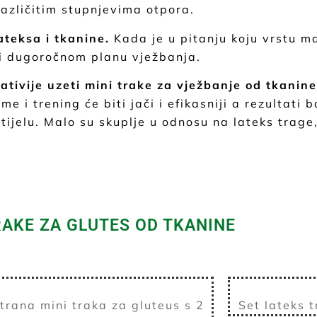
različitim stupnjevima otpora.
teksa i tkanine.
Kada je u pitanju koju vrstu ma
 i dugoročnom planu vježbanja.
lativije uzeti mini trake za vježbanje od tkanin
e i trening će biti jači i efikasniji a rezultati b
tijelu. Malo su skuplje u odnosu na lateks trage, a
RAKE ZA GLUTES OD TKANINE
trana mini traka za gluteus s 2
Set lateks t