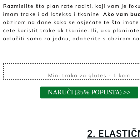
Razmislite što planirate raditi, koji vam je fo
imam trake i od lateksa i tkanine.
Ako vam budž
obzirom na dane kako se osjećate te što imate u
ćete koristit trake ok tkanine. Ili, ako planirat
odlučiti samo za jednu, odaberite s obzirom na
Mini traka za glutes - 1 kom
NARUČI (25% POPUSTA) >>
2. ELASTIČ