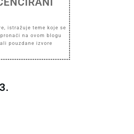
ICENCIRANI
ve, istražuje teme koje se
e pronaći na ovom blogu
imali pouzdane izvore
3.