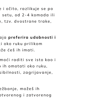
 i očito, razlikuje se po
u setu, od 2-4 komada ili
e, tzv. dvostrane trake,
koja
preferira udobnosti i
i oko ruku prilikom
uže ćeš ih imati.
moći raditi sve isto kao i
 ih omotati oko ruku,
sibilnosti, zagrijavanje,
ježbanje, možeš ih
 otvorenog i zatvorenog