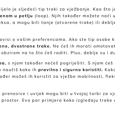
jelo je sljedeći tip traki za vježbanje. Kao što je
renom u petlju
(loop). Njih također možete naći 
ksa, a mogu biti tanje (otvorene trake) ili deblj
 ovisi o vašim preferencama. Ako ste tip osobe 
ene, dvostrane trake.
Ne ćeš ih morati omotovat
 obzirom na to što ćeš raditi. Plus, deblje su i d
pa,
s njom također nećeš pogriješiti. S njom ćeš 
 naučiš kako ih
pravilno i sigurno koristiti.
Kako
ođer možeš ih koristit za vježbe mobilnosti, flek
prenosive i uvijek mogu biti u tvojoj torbi za v
 prostor. Evo par primjera kako izgledaju trake