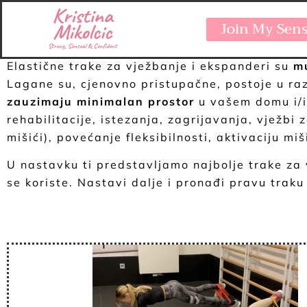
TRAKA ZA VJEŽBANJE
Join My Sen
Elastične trake za vježbanje i ekspanderi su
mu
Lagane su, cjenovno pristupačne, postoje u raz
zauzimaju minimalan prostor
u vašem domu i/i
rehabilitacije, istezanja, zagrijavanja, vježbi z
mišići), povećanje fleksibilnosti, aktivaciju miš
U nastavku ti predstavljamo najbolje trake za v
se koriste. Nastavi dalje i pronađi pravu trak