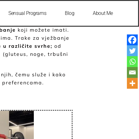
Sensual Programs
Blog
About Me
ežbanje
koji možete imati.
rima. Trake za vježbanje
 u različite svrhe;
od
a (gluteus, noge, trbušni
njih, čemu služe i kako
 i preferencama.