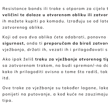
Resistance bands ili trake s otporom za cijelo ti
veličini te dolaze u otvorenom obliku ili zatvo
ih možete kupiti po komadu. Izrađuju se od late
zatvorenog oblika.
Koji od ova dva oblika ćete odabrati, ponovno
sigurnost,
onda ti
preporučam da biraš zatvor
vježbanja, držati ih, vezati ih i prilagođavati s
Ako ipak želiš
traku za vježbanje otvorenog ti
sa zatvorenom trakom, no budi spreman/-na da
kako ih prilagoditi ovisno o tome što radiš, tak
itd.
Ove trake za vježbanje su također lagane, lako 
ponijeti na putovanje, a kod kuće ne zauzimaju
tipa.