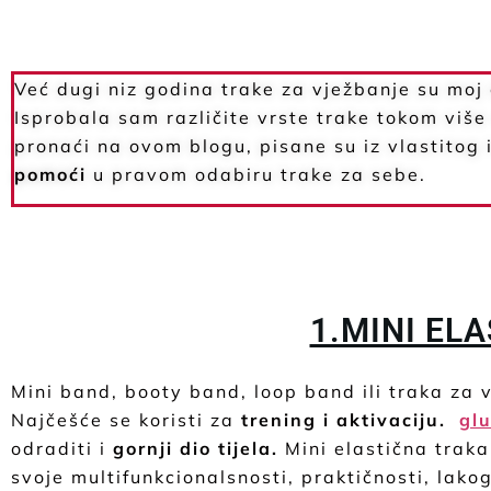
Već dugi niz godina trake za vježbanje su moj o
Isprobala sam različite vrste trake tokom više 
pronaći na ovom blogu, pisane su iz vlasti
pomoći
u pravom odabiru trake za sebe.
1.MINI EL
Mini band, booty band, loop band ili traka za v
Najčešće se koristi za
trening i aktivaciju.
gl
odraditi i
gornji dio tijela.
Mini elastična traka
svoje multifunkcionalsnosti, praktičnosti, lako