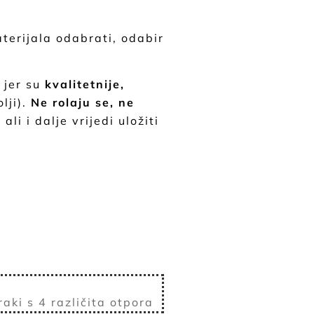
terijala odabrati, odabir
e
jer su
kvalitetnije,
olji).
Ne rolaju se, ne
li i dalje vrijedi uložiti
raki s 4 različita otpora