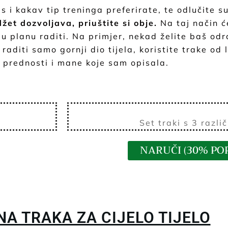
kus i kakav tip treninga preferirate, te odlučite 
et dozvoljava, priuštite si obje.
Na taj način ć
 planu raditi. Na primjer, nekad želite baš odra
e raditi samo gornji dio tijela, koristite trake o
 prednosti i mane koje sam opisala.
Set traki s 3 razli
NARUČI (30% POP
NA TRAKA ZA CIJELO TIJELO