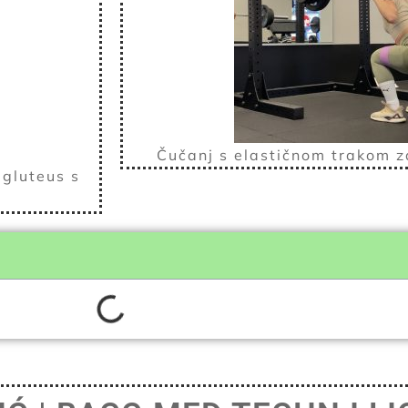
Čučanj s elastičnom trakom za
 gluteus s