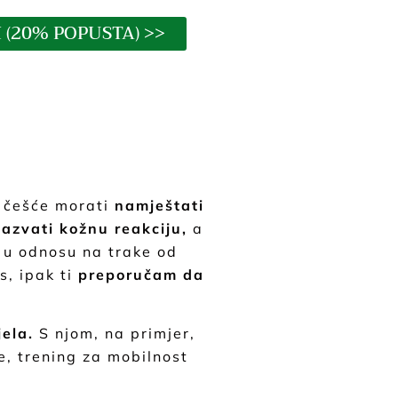
 (20% POPUSTA) >>
o češće morati
namještati
zazvati kožnu reakciju,
a
r u odnosu na trake od
s, ipak ti
preporučam da
jela.
S njom, na primjer,
e, trening za mobilnost