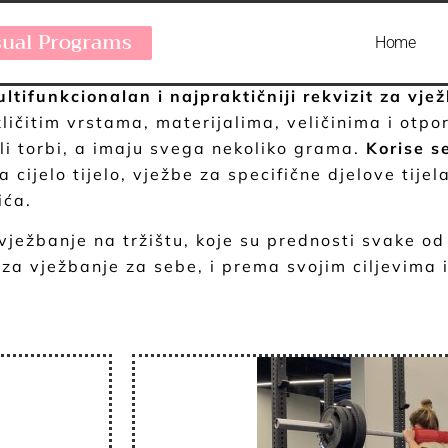
 (RECENZIJA 2023.)
sual Programs
Home
ltifunkcionalan i najpraktičniji rekvizit za vj
ličitim vrstama, materijalima, veličinima i otpo
li torbi, a imaju svega nekoliko grama.
Korise se
a cijelo tijelo, vježbe za specifične djelove tijel
ića.
ježbanje na tržištu, koje su prednosti svake od 
u za vježbanje za sebe, i prema svojim ciljevima