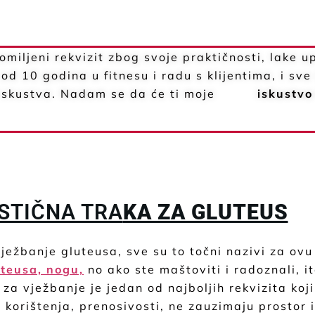
miljeni rekvizit zbog svoje praktičnosti, lake u
od 10 godina u fitnesu i radu s klijentima, i sve
tog iskustva. Nadam se da će ti moje
iskustvo
ASTIČNA TRA
KA ZA GLUTEUS
ježbanje gluteusa, sve su to točni nazivi za ovu
uteusa,
nogu,
no ako ste maštoviti i radoznali, 
 za vježbanje je jedan od najboljih rekvizita koj
g korištenja, prenosivosti, ne zauzimaju prostor 