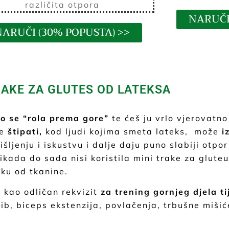
različita otpora
NARUČI
NARUČI (30% POPUSTA) >>
RAKE ZA GLUTES OD LATEKSA
to se “rola prema gore”
te ćeš ju vrlo vjerovatn
že
štipati,
kod ljudi kojima smeta lateks, može
i
ljenju i iskustvu i dalje daju puno slabiji otpo
ikada do sada nisi koristila mini trake za gluteu
aku od tkanine.
 kao odličan rekvizit
za trening gornjeg djela ti
ib, biceps ekstenzija, povlačenja, trbušne mišić