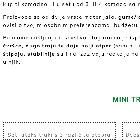
kupiti komadno ili u setu od 3 ili 4 komada sa 
Proizvode se od dvije vrste materijala,
gume/la
ovisi o tvojim osobnim preferencama, budžetu
Po mome mišljenju i iskustvu, dugoročno je
isp
čvršće, dugo traju te daju bolji otpor
(samim tim
štipaju, stabilnije su
i ne izazivaju reakcije na 
u njih.
MINI T
Set lateks traki s 3 različita otpora
Dvos