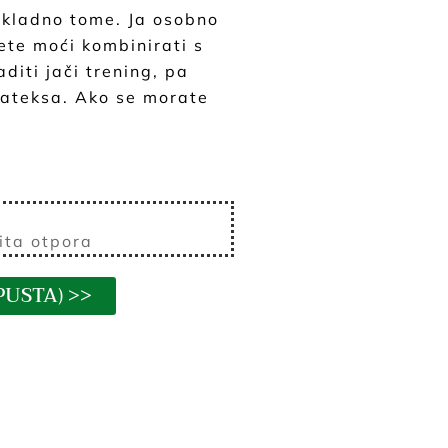
sukladno tome. Ja osobno
ete moći kombinirati s
diti jači trening, pa
d lateksa. Ako se morate
čita otpora
USTA) >>