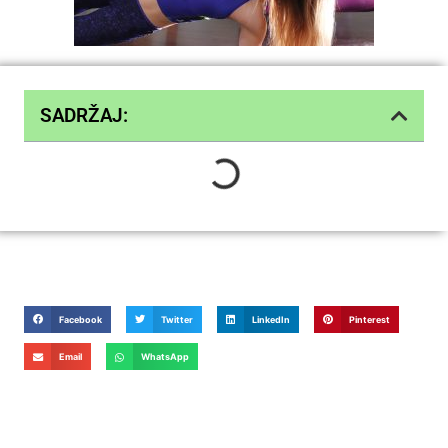
SADRŽAJ:
Facebook
Twitter
LinkedIn
Pinterest
Email
WhatsApp