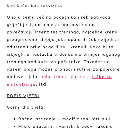
kod kuće, bez rekvizita.
Ono u čemu večina početnika i rekreativaca
griješi jest, da umjesto da postepeno
povećavaju intenzitet treninga, najčešće krenu
preagresivno, dobiju jake upale ili čak ozljedu, i
odustanu prije nego li su i krenuli. Kako bi to
izbjegli, u nastavku ti donosimo primjer laganog
treninga kod kuće za početnike. Također na
našem blogu možeš pronaći i rutine za pojedine
djelove tijela;
leđa,
trbuh,
gluteus,
ježbe za
,
itd.
mršavljenje
POPIS VJEŽBI
Gornji dio tijela:
Bočno istezanje + modificirani latt pull
Mikro unutarnji i vanjski krugovi rukama