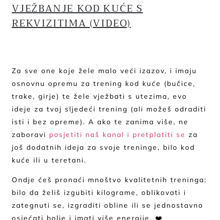
VJEŽBANJE KOD KUĆE S
REKVIZITIMA (VIDEO)
Za sve one koje žele malo veći izazov, i imaju
osnovnu opremu za trening kod kuće (bučice,
trake, girje) te žele vježbati s utezima, evo
ideje za tvoj sljedeći trening (ali možeš odraditi
isti i bez opreme). A ako te zanima više, ne
zaboravi
posjetiti naš kanal i pretplatiti se
za
još dodatnih ideja za svoje treninge, bilo kod
kuće ili u teretani.
Ondje ćeš pronaći mnoštvo kvalitetnih treninga:
bilo da želiš izgubiti kilograme, oblikovati i
zategnuti se, izgraditi obline ili se jednostavno
osjećati bolje i imati više energije. ❤️