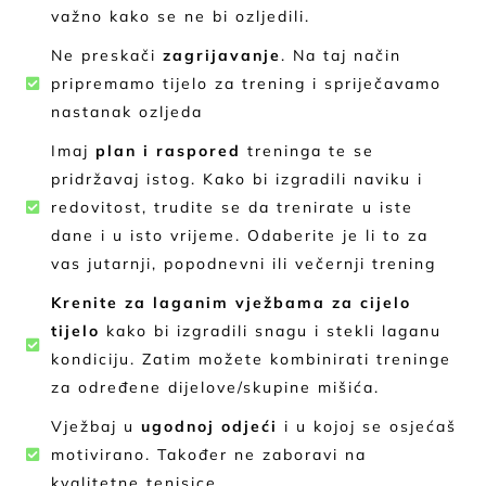
važno kako se ne bi ozljedili.
Ne preskači
zagrijavanje
. Na taj način
pripremamo tijelo za trening i spriječavamo
nastanak ozljeda
Imaj
plan i raspored
treninga te se
pridržavaj istog. Kako bi izgradili naviku i
redovitost, trudite se da trenirate u iste
dane i u isto vrijeme. Odaberite je li to za
vas jutarnji, popodnevni ili večernji trening
Krenite za laganim vježbama
za cijelo
tijelo
kako bi izgradili snagu i stekli laganu
kondiciju. Zatim možete kombinirati treninge
za određene dijelove/skupine mišića.
Vježbaj u
ugodnoj odjeći
i u kojoj se osjećaš
motivirano. Također ne zaboravi na
kvalitetne tenisice.