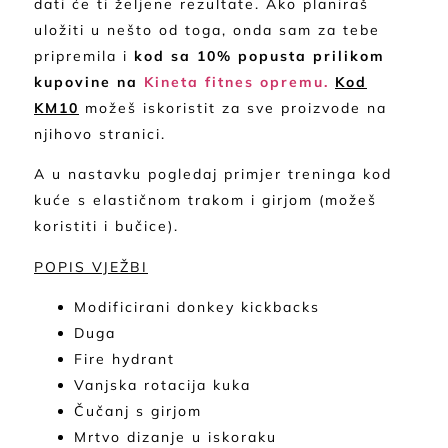
dati će ti željene rezultate. Ako planiraš
uložiti u nešto od toga, onda sam za tebe
pripremila i
kod sa 10% popusta prilikom
kupovine na
Kineta fitnes opremu.
Kod
KM10
možeš iskoristit za sve proizvode na
njihovo stranici.
A u nastavku pogledaj primjer treninga kod
kuće s elastičnom trakom i girjom (možeš
koristiti i bučice).
POPIS VJEŽBI
Modificirani donkey kickbacks
Duga
Fire hydrant
Vanjska rotacija kuka
Čučanj s girjom
Mrtvo dizanje u iskoraku