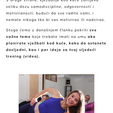
S druge strane, vježbanje kod kuće zahtjeva
veliku dozu
samodiscipline, odgovornosti i
motiviranosti,
budući da sve radite sami, i
nemate nikoga tko bi vas motivirao ili nadzirao.
Stoga ćemo u današnjem članku pokriti
sve
važne teme
koje trebate imati na umu
ako
planirate vježbati kod kuće,
kako da ostanete
dosljedni, kao i par ideja za tvoj sljedeći
trening (video).