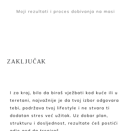
Moji rezultati i proces dobivanja na masi
ZAKLJUČAK
I za kraj, bilo da biraš vježbati kod kuće ili u
teretani, najvažnije je da tvoj izbor odgovara
tebi, podržava tvoj lifestyle i ne stvara ti
dodatan stres već užitak. Uz dobar plan,
strukturu i dosljednost, rezultate ćeš postići
gdje god da treniraš.