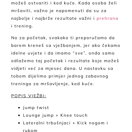
možeš ostvariti i kod kuće. Kada osoba želi
mršaviti, važno je napomenuti da su za
najbolje i najbrže rezultate važni i
prehrana
i trening.
No za početak, svakako ti preporučamo da
barem kreneš sa vježbanjem, jer ako čekamo
idelne uvjete i da imamo “sve”, onda samo
odlažemo taj početak i rezultate koje možeš
vidjeti već za mjesec dana. U nastavku sa
tobom dijelimo primjer jednog zabavnog
treninga za mršavljenje, kod kuće.
POPIS VJEŽBI:
Jump twist
Lounge jump + Knee touch
Lateralni trbušnjaci + Kick nogom i
rukom