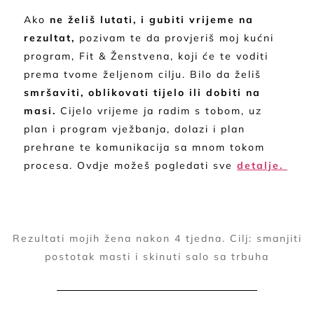
Ako
ne želiš lutati, i gubiti vrijeme na
rezultat,
pozivam te da provjeriš moj kućni
program, Fit & Ženstvena, koji će te voditi
prema tvome željenom cilju. Bilo da želiš
smršaviti, oblikovati tijelo ili dobiti na
masi.
Cijelo vrijeme ja radim s tobom, uz
plan i program vježbanja, dolazi i plan
prehrane te komunikacija sa mnom tokom
procesa. Ovdje možeš pogledati sve
detalje.
Rezultati mojih žena nakon 4 tjedna. Cilj: smanjiti
postotak masti i skinuti salo sa trbuha