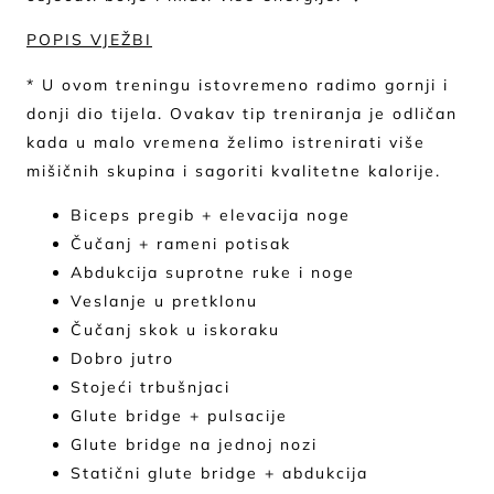
P
OPIS VJEŽBI
* U ovom treningu istovremeno radimo gornji i
donji dio tijela. Ovakav tip treniranja je odličan
kada u malo vremena želimo istrenirati više
mišičnih skupina i sagoriti kvalitetne kalorije.
Biceps pregib + elevacija noge
Čučanj + rameni potisak
Abdukcija suprotne ruke i noge
Veslanje u pretklonu
Čučanj skok u iskoraku
Dobro jutro
Stojeći trbušnjaci
Glute bridge + pulsacije
Glute bridge na jednoj nozi
Statični glute bridge + abdukcija